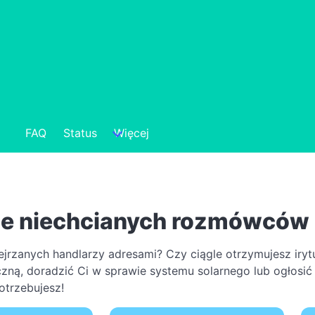
FAQ
Status
Więcej
ie niechcianych rozmówców
rzanych handlarzy adresami? Czy ciągle otrzymujesz irytu
zną, doradzić Ci w sprawie systemu solarnego lub ogłosić
otrzebujesz!