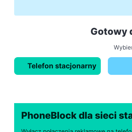
Gotowy 
Wybier
Telefon stacjonarny
PhoneBlock dla sieci st
Wyłącz połączenia reklamowe na telefo