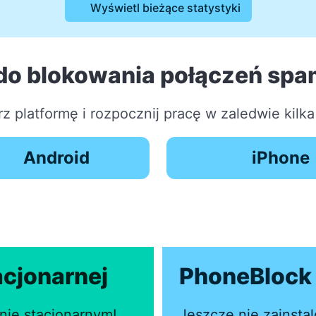
Wyświetl bieżące statystyki
do blokowania połączeń sp
z platformę i rozpocznij pracę w zaledwie kilka
Android
iPhone
acjonarnej
PhoneBlock 
nie stacjonarnym!
Jeszcze nie zainsta