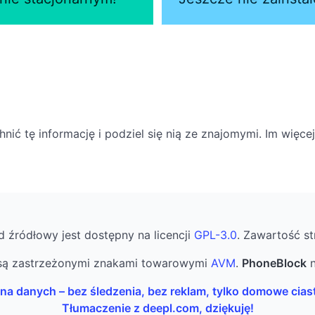
ić tę informację i podziel się nią ze znajomymi. Im więce
d źródłowy jest dostępny na licencji
GPL-3.0
. Zawartość st
ą zastrzeżonymi znakami towarowymi
AVM
.
PhoneBlock
n
na danych – bez śledzenia, bez reklam, tylko domowe cias
Tłumaczenie z deepl.com, dziękuję!