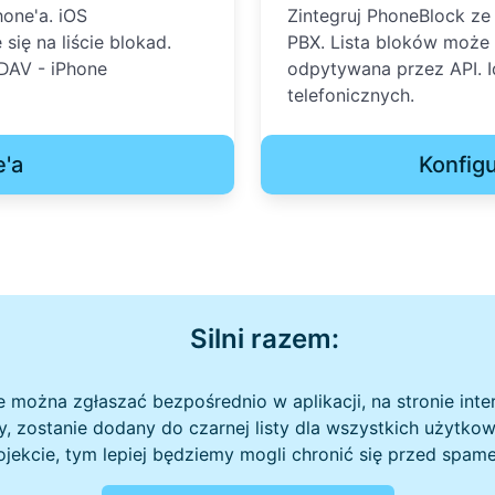
one'a. iOS
Zintegruj PhoneBlock z
ię na liście blokad.
PBX. Lista bloków może
DAV - iPhone
odpytywana przez API. I
telefonicznych.
e'a
Konfig
Silni razem:
można zgłaszać bezpośrednio w aplikacji, na stronie inte
y, zostanie dodany do czarnej listy dla wszystkich użytk
ojekcie, tym lepiej będziemy mogli chronić się przed spam