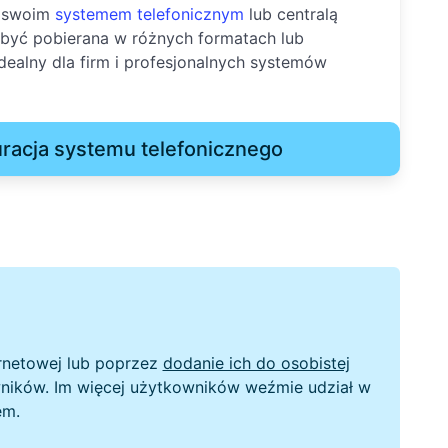
e swoim
systemem telefonicznym
lub centralą
 być pobierana w różnych formatach lub
dealny dla firm i profesjonalnych systemów
uracja systemu telefonicznego
rnetowej lub poprzez
dodanie ich do osobistej
owników. Im więcej użytkowników weźmie udział w
em.