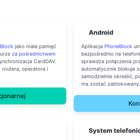
Android
Block
jako mała pamięć
Aplikacja
PhoneBlock
um
murze
za pośrednictwem
bezpośrednio na telefo
ynchronizacja CardDAV.
sprawdza połączenia pr
 routera, operatora i
automatycznie blokuje
samodzielnie określić, 
ma zostać zablokowany.
cjonarnej
Kon
System telefoni