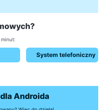
amowych?
 minut:
System telefoniczny
dla Androida
lowany? Więc do dzieła!