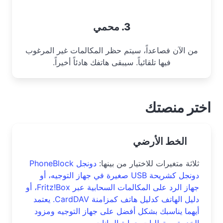
3. محمي
من الآن فصاعداً، سيتم حظر المكالمات غير المرغوب
فيها تلقائياً. سيبقى هاتفك هادئاً أخيراً.
اختر منصتك
الخط الأرضي
ثلاثة متغيرات للاختيار من بينها:
دونجل PhoneBlock
دونجل كشريحة USB صغيرة في جهاز التوجيه، أو
جهاز الرد على المكالمات السحابية عبر Fritz!Box، أو
دليل الهاتف كدليل هاتف كمزامنة CardDAV. يعتمد
أيهما يناسبك بشكل أفضل على جهاز التوجيه ومزود
الخدمة ومتطلبات حماية البيانات.