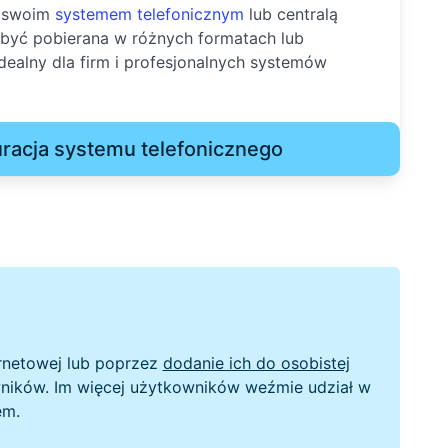
e swoim
systemem telefonicznym
lub centralą
 być pobierana w różnych formatach lub
dealny dla firm i profesjonalnych systemów
uracja systemu telefonicznego
rnetowej lub poprzez
dodanie ich do osobistej
owników. Im więcej użytkowników weźmie udział w
em.