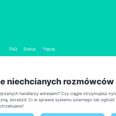
FAQ
Status
Więcej
ie niechcianych rozmówców
rzanych handlarzy adresami? Czy ciągle otrzymujesz irytu
zną, doradzić Ci w sprawie systemu solarnego lub ogłosić
otrzebujesz!