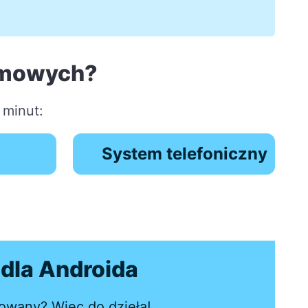
amowych?
 minut:
System telefoniczny
dla Androida
lowany? Więc do dzieła!