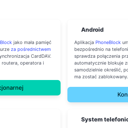
Android
Block
jako mała pamięć
Aplikacja
PhoneBlock
um
murze
za pośrednictwem
bezpośrednio na telefo
ynchronizacja CardDAV.
sprawdza połączenia pr
 routera, operatora i
automatycznie blokuje
samodzielnie określić, 
ma zostać zablokowany.
cjonarnej
Kon
System telefoni