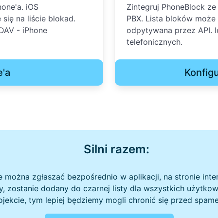
one'a. iOS
Zintegruj PhoneBlock z
ię na liście blokad.
PBX. Lista bloków może
DAV - iPhone
odpytywana przez API. I
telefonicznych.
e'a
Konfig
Silni razem:
można zgłaszać bezpośrednio w aplikacji, na stronie inte
y, zostanie dodany do czarnej listy dla wszystkich użytk
ojekcie, tym lepiej będziemy mogli chronić się przed spam