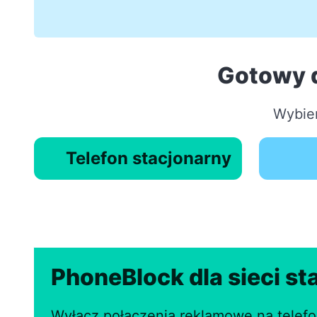
Gotowy 
Wybier
Telefon stacjonarny
PhoneBlock dla sieci st
Wyłącz połączenia reklamowe na telefo