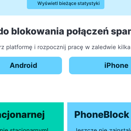
Wyświetl bieżące statystyki
do blokowania połączeń sp
z platformę i rozpocznij pracę w zaledwie kilka
Android
iPhone
acjonarnej
PhoneBlock 
nie stacjonarnym!
Jeszcze nie zainsta