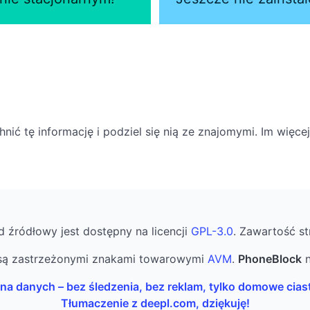
ić tę informację i podziel się nią ze znajomymi. Im więce
d źródłowy jest dostępny na licencji
GPL-3.0
. Zawartość st
ą zastrzeżonymi znakami towarowymi
AVM
.
PhoneBlock
n
na danych – bez śledzenia, bez reklam, tylko domowe cias
Tłumaczenie z deepl.com, dziękuję!