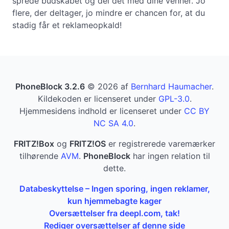
sprede budskabet og del det med dine venner. Jo
flere, der deltager, jo mindre er chancen for, at du
stadig får et reklameopkald!
PhoneBlock 3.2.6
© 2026 af
Bernhard Haumacher
.
Kildekoden er licenseret under
GPL-3.0
.
Hjemmesidens indhold er licenseret under
CC BY
NC SA 4.0
.
FRITZ!Box
og
FRITZ!OS
er registrerede varemærker
tilhørende
AVM
.
PhoneBlock
har ingen relation til
dette.
Databeskyttelse – Ingen sporing, ingen reklamer,
kun hjemmebagte kager
Oversættelser fra deepl.com, tak!
Rediger oversættelser af denne side