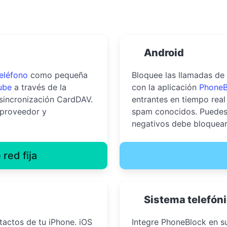
Android
eléfono
como pequeña
Bloquee las llamadas de
ube
a través de la
con la aplicación
PhoneB
incronización CardDAV.
entrantes en tiempo rea
 proveedor y
spam conocidos. Puedes
negativos debe bloquea
 red fija
Sistema telefón
tactos de tu iPhone. iOS
Integre PhoneBlock en 